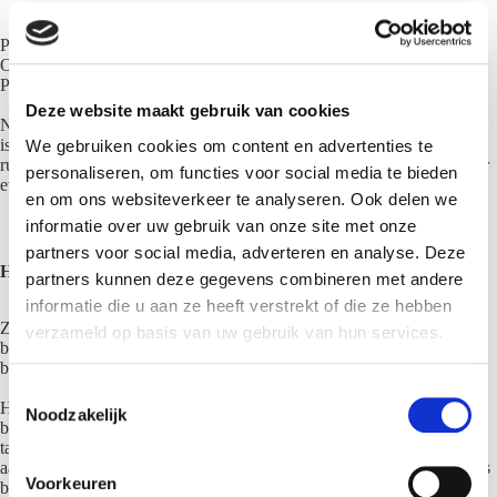
Prioriteit? Check!
Overzicht in uren? Check!
Plannen? Bijna check.
Deze website maakt gebruik van cookies
Nu je een overzicht hebt van de uren die voor de projecten nodig zijn
is het tijd om het personeel in te plannen. Plan hierbij de uren iets
We gebruiken cookies om content en advertenties te
ruimer, zodat het risico op overuren beperkt wordt en er ruimte is voor
personaliseren, om functies voor social media te bieden
eventuele uitloop van de werkzaamheden.
en om ons websiteverkeer te analyseren. Ook delen we
informatie over uw gebruik van onze site met onze
partners voor social media, adverteren en analyse. Deze
Hoe bedrijfssoftware helpt bij het plannen van uren
partners kunnen deze gegevens combineren met andere
informatie die u aan ze heeft verstrekt of die ze hebben
Zojuist heb je drie tips gelezen die je zelf kunt doen om overuren te
verzameld op basis van uw gebruik van hun services.
bestrijden, maar wat als ik je vertel dat Digitaal Kantoor
bedrijfssoftware biedt om het plannen van personeel te automatiseren.
T
Het is tenslotte niet jouw taak om handmatig de uren te plannen. Jij
Noodzakelijk
o
bent ondernemer, CEO of andere leidinggevende met de belangrijkste
e
taak om de onderneming te laten groeien. Je wilt geen tijd kwijt zijn
aan het handmatig beheren van de personeelsplanning, je hebt wel iets
s
Voorkeuren
beters te doen!