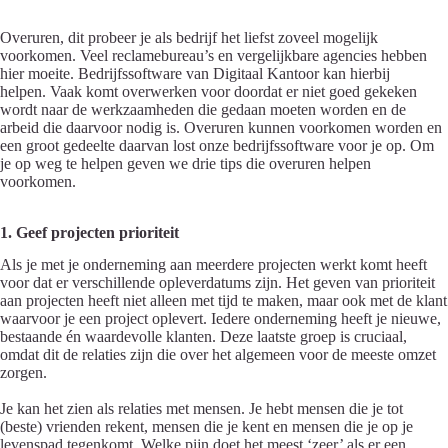
Overuren, dit probeer je als bedrijf het liefst zoveel mogelijk
voorkomen. Veel reclamebureau’s en vergelijkbare agencies hebben
hier moeite. Bedrijfssoftware van Digitaal Kantoor kan hierbij
helpen.
Vaak komt overwerken voor doordat er niet goed gekeken
wordt naar de werkzaamheden die gedaan moeten worden en de
arbeid die daarvoor nodig is. Overuren kunnen voorkomen worden en
een groot gedeelte daarvan lost onze bedrijfssoftware voor je op. Om
je op weg te helpen geven we drie tips die overuren helpen
voorkomen.
1. Geef projecten prioriteit
Als je met je onderneming aan meerdere projecten werkt komt heeft
voor dat er verschillende opleverdatums zijn. Het geven van prioriteit
aan projecten heeft niet alleen met tijd te maken, maar ook met de klant
waarvoor je een project oplevert. Iedere onderneming heeft je nieuwe,
bestaande én waardevolle klanten. Deze laatste groep is cruciaal,
omdat dit de relaties zijn die over het algemeen voor de meeste omzet
zorgen.
Je kan het zien als relaties met mensen. Je hebt mensen die je tot
(beste) vrienden rekent, mensen die je kent en mensen die je op je
levenspad tegenkomt. Welke pijn doet het meest ‘zeer’ als er een