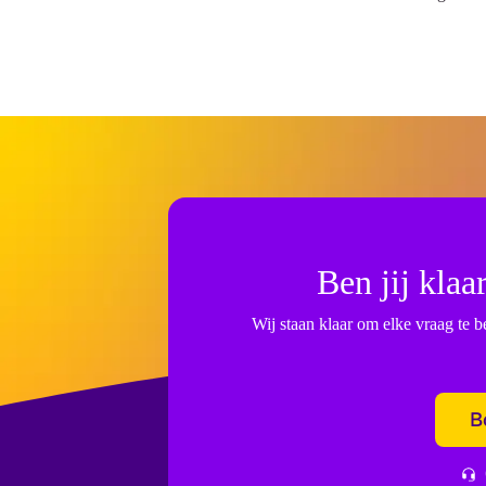
Ben jij kla
Wij staan klaar om elke vraag te
B