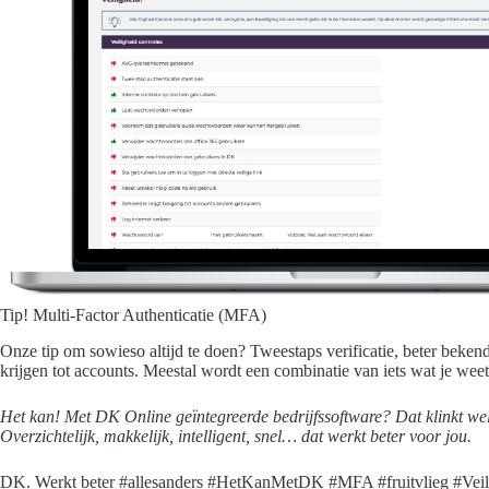
Tip! Multi-Factor Authenticatie (MFA)
Onze tip om sowieso altijd te doen? Tweestaps verificatie, beter beken
krijgen tot accounts. Meestal wordt een combinatie van iets wat je wee
Het kan! Met DK Online geïntegreerde bedrijfssoftware? Dat klinkt wel 
Overzichtelijk, makkelijk, intelligent, snel… dat werkt beter voor jou.
DK. Werkt beter #allesanders #HetKanMetDK #MFA #fruitvlieg #Veili