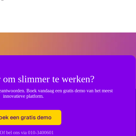
ar om slimmer te werken?
 beantwoorden. Boek vandaag een gratis demo van het meest
innovatieve platform.
oek een gratis demo
Of bel ons via 010-3400601