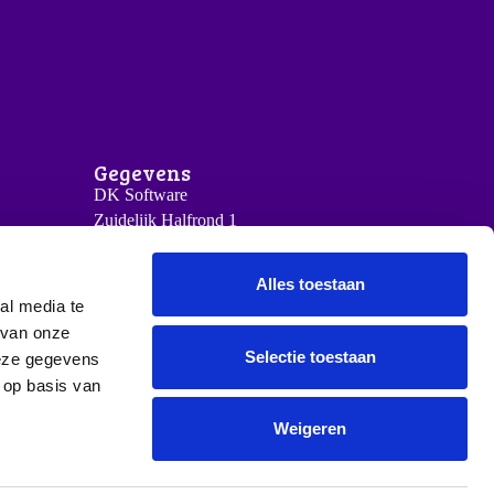
Gegevens
DK Software
Zuidelijk Halfrond 1
2801 DD Gouda
(0)10 340 06 01
Alles toestaan
support@dksoftware.nu
al media te
 van onze
Selectie toestaan
deze gegevens
 op basis van
Weigeren