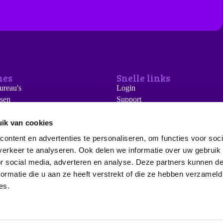
hes
Snelle links
reau's
Login
sen
Support
s
Kennisbank
bedrijven
Alle functionaliteit DK
ik van cookies
eau's
Algemene voorwaarden
ontent en advertenties te personaliseren, om functies voor soci
ders
Privacy beleid
erkeer te analyseren. Ook delen we informatie over uw gebruik
e / Koeltechniek
Disclaimer
or social media, adverteren en analyse. Deze partners kunnen 
gen & Stichtingen
ormatie die u aan ze heeft verstrekt of die ze hebben verzameld
es.
kbaar.