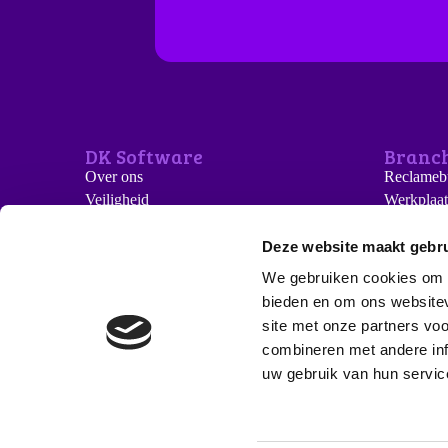
DK Software
Branc
Over ons
Reclamebu
Veiligheid
Werkplaat
Kennisbank
Aannemer
Blog
Productie
Deze website maakt gebru
Adviesbur
We gebruiken cookies om c
Detacheer
bieden en om ons websitev
Installati
site met onze partners vo
Verenigin
combineren met andere inf
uw gebruik van hun servic
Parkeren
Parkeren voor de deur. Laadmogelijkheden beschi