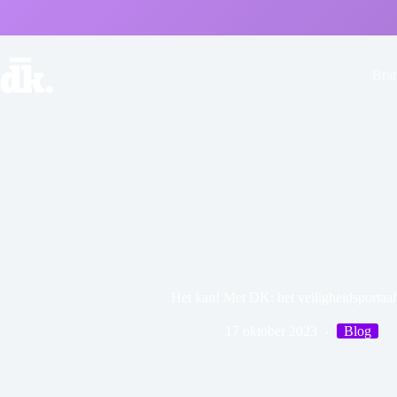
Bra
Het kan! Met DK: het veiligheidsportaal
17 oktober 2023
Blog