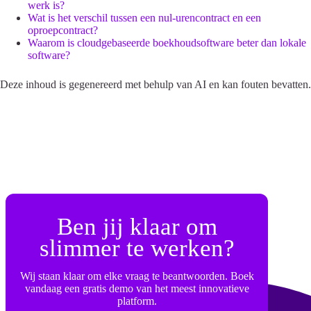
werk is?
Wat is het verschil tussen een nul-urencontract en een
oproepcontract?
Waarom is cloudgebaseerde boekhoudsoftware beter dan lokale
software?
Deze inhoud is gegenereerd met behulp van AI en kan fouten bevatten.
Ben jij klaar om
slimmer te werken?
Wij staan klaar om elke vraag te beantwoorden. Boek
vandaag een gratis demo van het meest innovatieve
platform.