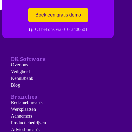
Boek een gratis demo
Of bel ons via 010-3400601
DK Software
Over ons
Veiligheid
Kennisbank
Blog
Branches
Reclamebureau's
Werkplaatsen
Aannemers
Productiebedrijven
Adviesbureau's