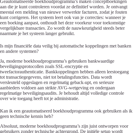
Geautomatiseerde boekhoudprogramma’s maken conceptboekingen
aan die je kunt controleren voordat ze definitief worden. Je ontvangt
meestal een melding van nieuwe verwerkte facturen, zodat je fouten
kunt corrigeren. Het systeem leert ook van je correcties: wanneer je
een boeking aanpast, onthoudt het deze voorkeur voor toekomstige
vergelijkbare transacties. Zo wordt de nauwkeurigheid steeds beter
naarmate je het systeem langer gebruikt.
Is mijn financiële data veilig bij automatische koppelingen met banken
en andere systemen?
Ja, moderne boekhoudprogramma’s gebruiken bankwaardige
beveiligingsprotocollen zoals SSL-encryptie en
tweefactorauthenticatie. Bankkoppelingen hebben alleen leestoegang
tot transactiegegevens, niet tot betalingsfuncties. Data wordt
versleuteld opgeslagen en regelmatig geback-upt, en serieuze
aanbieders voldoen aan strikte AVG-wetgeving en ondergaan
regelmatige beveiligingsaudits. Je behoudt altijd volledige controle
over wie toegang heeft tot je administratie.
Kan ik een geautomatiseerd boekhoudprogramma ook gebruiken als ik
geen technische kennis heb?
Absoluut, moderne boekhoudprogramma’s zijn juist ontworpen voor
gebruikers zonder technische achtergrond. De initiële setup wordt