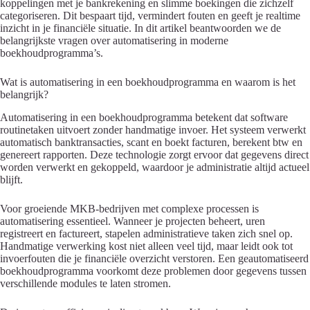
koppelingen met je bankrekening en slimme boekingen die zichzelf
categoriseren. Dit bespaart tijd, vermindert fouten en geeft je realtime
inzicht in je financiële situatie. In dit artikel beantwoorden we de
belangrijkste vragen over automatisering in moderne
boekhoudprogramma’s.
Wat is automatisering in een boekhoudprogramma en waarom is het
belangrijk?
Automatisering in een boekhoudprogramma betekent dat software
routinetaken uitvoert zonder handmatige invoer. Het systeem verwerkt
automatisch banktransacties, scant en boekt facturen, berekent btw en
genereert rapporten. Deze technologie zorgt ervoor dat gegevens direct
worden verwerkt en gekoppeld, waardoor je administratie altijd actueel
blijft.
Voor groeiende MKB-bedrijven met complexe processen is
automatisering essentieel. Wanneer je projecten beheert, uren
registreert en factureert, stapelen administratieve taken zich snel op.
Handmatige verwerking kost niet alleen veel tijd, maar leidt ook tot
invoerfouten die je financiële overzicht verstoren. Een geautomatiseerd
boekhoudprogramma voorkomt deze problemen door gegevens tussen
verschillende modules te laten stromen.