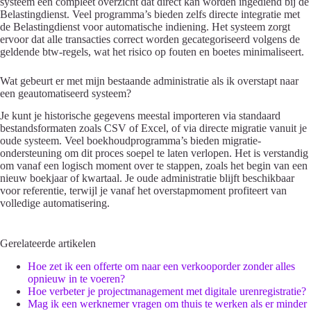
systeem een compleet overzicht dat direct kan worden ingediend bij de
Belastingdienst. Veel programma’s bieden zelfs directe integratie met
de Belastingdienst voor automatische indiening. Het systeem zorgt
ervoor dat alle transacties correct worden gecategoriseerd volgens de
geldende btw-regels, wat het risico op fouten en boetes minimaliseert.
Wat gebeurt er met mijn bestaande administratie als ik overstapt naar
een geautomatiseerd systeem?
Je kunt je historische gegevens meestal importeren via standaard
bestandsformaten zoals CSV of Excel, of via directe migratie vanuit je
oude systeem. Veel boekhoudprogramma’s bieden migratie-
ondersteuning om dit proces soepel te laten verlopen. Het is verstandig
om vanaf een logisch moment over te stappen, zoals het begin van een
nieuw boekjaar of kwartaal. Je oude administratie blijft beschikbaar
voor referentie, terwijl je vanaf het overstapmoment profiteert van
volledige automatisering.
Gerelateerde artikelen
Hoe zet ik een offerte om naar een verkooporder zonder alles
opnieuw in te voeren?
Hoe verbeter je projectmanagement met digitale urenregistratie?
Mag ik een werknemer vragen om thuis te werken als er minder