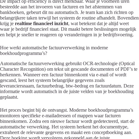
De impact op efficiency is direct merkbaar. Waar je voorheen uren
besteedde aan het invoeren van facturen en het afstemmen van
bankboeken, gebeurt dit nu automatisch. Je team kan zich richten op
belangrijkere taken terwijl het systeem de routine afhandelt. Bovendien
krijg je
realtime financieel inzicht
, wat betekent dat je altijd weet
waar je bedrijf financieel staat. Dit maakt betere beslissingen mogelijk
en helpt je sneller te reageren op veranderingen in je bedrijfsvoering.
Hoe werkt automatische factuurverwerking in moderne
boekhoudprogramma’s?
Automatische factuurverwerking gebruikt OCR-technologie (Optical
Character Recognition) om tekst uit gescande documenten of PDF’s te
herkennen. Wanneer een factuur binnenkomt via e-mail of wordt
gescand, leest het systeem belangrijke gegevens zoals
leveranciersnaam, factuurbedrag, btw-bedrag en factuurdatum. Deze
informatie wordt automatisch in de juiste velden van je boekhouding
geplaatst.
Het proces begint bij de ontvangst. Moderne boekhoudprogramma’s
monitoren specifieke e-mailadressen of mappen waar facturen
binnenkomen. Zodra een nieuwe factuur wordt gedetecteerd, start de
automatische verwerking. Het systeem herkent het documenttype,
extraheert de relevante gegevens en maakt een conceptboeking aan.
Deze boeking wordt vervolgens gekoppeld aan de juiste