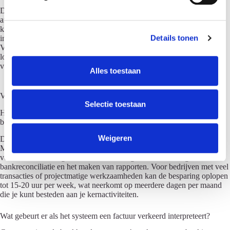
n
De technische complexiteit wordt door het boekhoudprogramma
g
afgeschermd. Je hoeft geen technische kennis te hebben om deze
s
koppelingen in te stellen. De meeste systemen bieden stapsgewijze
Details tonen
s
instructies en ondersteuning bij het configureren van verbindingen.
Veiligheid staat daarbij voorop, met beveiligde verbindingen, unieke
e
logins en regelmatige controles om ongeautoriseerde toegang te
l
voorkomen.
Alles toestaan
e
c
Veelgestelde vragen
t
Selectie toestaan
i
Hoeveel tijd kan ik realistisch besparen met een geautomatiseerd
boekhoudprogramma?
e
Weigeren
De tijdsbesparing hangt af van je huidige administratieve last, maar
MKB-bedrijven besparen gemiddeld 5-10 uur per week. Dit komt
vooral door het wegvallen van handmatige factuurboeking,
bankreconciliatie en het maken van rapporten. Voor bedrijven met veel
transacties of projectmatige werkzaamheden kan de besparing oplopen
tot 15-20 uur per week, wat neerkomt op meerdere dagen per maand
die je kunt besteden aan je kernactiviteiten.
Wat gebeurt er als het systeem een factuur verkeerd interpreteert?