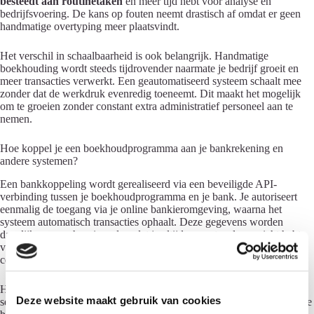
besteedt aan routinetaken
en meer tijd hebt voor analyse en
bedrijfsvoering. De kans op fouten neemt drastisch af omdat er geen
handmatige overtyping meer plaatsvindt.
Het verschil in schaalbaarheid is ook belangrijk. Handmatige
boekhouding wordt steeds tijdrovender naarmate je bedrijf groeit en
meer transacties verwerkt. Een geautomatiseerd systeem schaalt mee
zonder dat de werkdruk evenredig toeneemt. Dit maakt het mogelijk
om te groeien zonder constant extra administratief personeel aan te
nemen.
Hoe koppel je een boekhoudprogramma aan je bankrekening en
andere systemen?
Een bankkoppeling wordt gerealiseerd via een beveiligde API-
verbinding tussen je boekhoudprogramma en je bank. Je autoriseert
eenmalig de toegang via je online bankieromgeving, waarna het
systeem automatisch transacties ophaalt. Deze gegevens worden
dagelijks gesynchroniseerd, zodat je altijd een actueel overzicht hebt
van je financiële positie. De verbinding is beveiligd met SSL-
certificaten en vaak extra beschermd met authenticatie via SMS.
Het instellen van een bankkoppeling is eenvoudiger dan het klinkt. Je
Deze website maakt gebruik van cookies
selecteert je bank in het boekhoudprogramma, logt in via de beveiligde