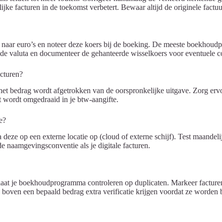
ke facturen in de toekomst verbetert. Bewaar altijd de originele factuu
g naar euro’s en noteer deze koers bij de boeking. De meeste boekhou
emde valuta en documenteer de gehanteerde wisselkoers voor eventuele co
cturen?
het bedrag wordt afgetrokken van de oorspronkelijke uitgave. Zorg ervoo
 wordt omgedraaid in je btw-aangifte.
e?
ze op een externe locatie op (cloud of externe schijf). Test maandelijk
e naamgevingsconventie als je digitale facturen.
 laat je boekhoudprogramma controleren op duplicaten. Markeer facturen 
 boven een bepaald bedrag extra verificatie krijgen voordat ze worden 