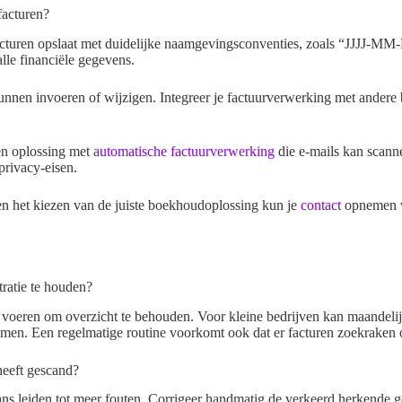
facturen?
acturen opslaat met duidelijke naamgevingsconventies, zoals “JJJJ-
lle financiële gegevens.
nnen invoeren of wijzigen. Integreer je factuurverwerking met andere b
en oplossing met
automatische factuurverwerking
die e-mails kan scann
privacy-eisen.
en het kiezen van de juiste boekhoudoplossing kun je
contact
opnemen vo
ratie te houden?
 voeren om overzicht te behouden. Voor kleine bedrijven kan maandelijk
komen. Een regelmatige routine voorkomt ook dat er facturen zoekraken
heeft gescand?
cans leiden tot meer fouten. Corrigeer handmatig de verkeerd herkende 