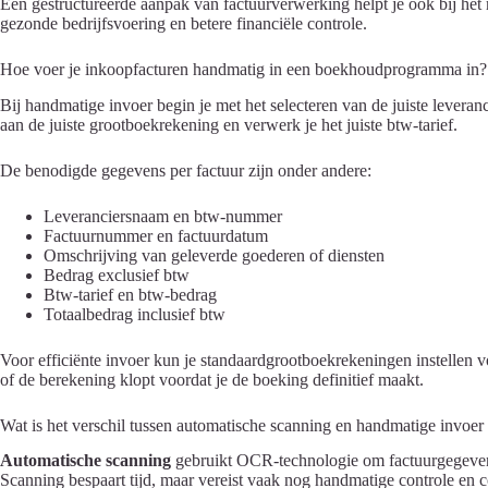
Een gestructureerde aanpak van factuurverwerking helpt je ook bij het 
gezonde bedrijfsvoering en betere financiële controle.
Hoe voer je inkoopfacturen handmatig in een boekhoudprogramma in?
Bij handmatige invoer begin je met het selecteren van de juiste lever
aan de juiste grootboekrekening en verwerk je het juiste btw-tarief.
De benodigde gegevens per factuur zijn onder andere:
Leveranciersnaam en btw-nummer
Factuurnummer en factuurdatum
Omschrijving van geleverde goederen of diensten
Bedrag exclusief btw
Btw-tarief en btw-bedrag
Totaalbedrag inclusief btw
Voor efficiënte invoer kun je standaardgrootboekrekeningen instellen v
of de berekening klopt voordat je de boeking definitief maakt.
Wat is het verschil tussen automatische scanning en handmatige invoer
Automatische scanning
gebruikt OCR-technologie om factuurgegevens a
Scanning bespaart tijd, maar vereist vaak nog handmatige controle en co