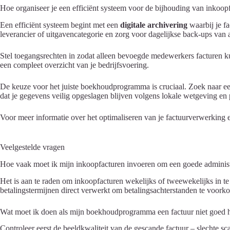
Hoe organiseer je een efficiënt systeem voor de bijhouding van inkoop
Een efficiënt systeem begint met een
digitale archivering
waarbij je f
leverancier of uitgavencategorie en zorg voor dagelijkse back-ups van a
Stel toegangsrechten in zodat alleen bevoegde medewerkers facturen ku
een compleet overzicht van je bedrijfsvoering.
De keuze voor het juiste boekhoudprogramma is cruciaal. Zoek naar e
dat je gegevens veilig opgeslagen blijven volgens lokale wetgeving en 
Voor meer informatie over het optimaliseren van je factuurverwerking 
Veelgestelde vragen
Hoe vaak moet ik mijn inkoopfacturen invoeren om een goede administ
Het is aan te raden om inkoopfacturen wekelijks of tweewekelijks in te
betalingstermijnen direct verwerkt om betalingsachterstanden te voor
Wat moet ik doen als mijn boekhoudprogramma een factuur niet goed 
Controleer eerst de beeldkwaliteit van de gescande factuur – slechte s