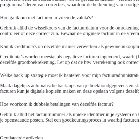
programma’s leren van correcties, waardoor de herkenning van soortgelij
Hoe ga ik om met facturen in vreemde valuta's?
Gebruik altijd de wisselkoers van de factuurdatum voor de omrekenin
controleer of deze correct zijn. Bewaar de originele factuur in de vre
Kan ik creditnota's op dezelfde manier verwerken als gewone inkoopfa
Creditnota’s worden meestal als negatieve facturen ingevoerd, waarbij 
dezelfde grootboekrekening. Let op dat de btw-verrekening ook correct
Welke back-up strategie moet ik hanteren voor mijn factuuradministrati
Maak dagelijks automatische back-ups van je boekhoudgegevens en sla de
facturen kun je digitale kopieën maken en deze opslaan volgens dezelfd
Hoe voorkom ik dubbele betalingen van dezelfde factuur?
Gebruik altijd het factuurnummer als unieke identifier in je systeem en
je openstaande posten. Stel een goedkeuringsproces in waarbij facturen
Gerelateerde artikelen