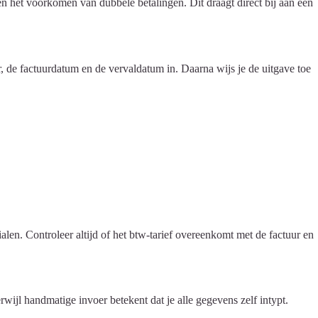
en het voorkomen van dubbele betalingen. Dit draagt direct bij aan een
, de factuurdatum en de vervaldatum in. Daarna wijs je de uitgave toe
len. Controleer altijd of het btw-tarief overeenkomt met de factuur en
ijl handmatige invoer betekent dat je alle gegevens zelf intypt.