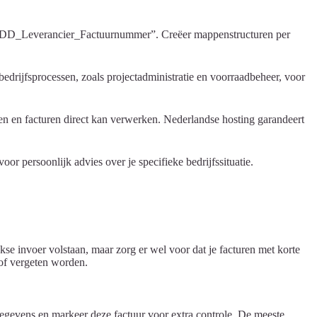
MM-DD_Leverancier_Factuurnummer”. Creëer mappenstructuren per
edrijfsprocessen, zoals projectadministratie en voorraadbeheer, voor
en en facturen direct kan verwerken. Nederlandse hosting garandeert
or persoonlijk advies over je specifieke bedrijfssituatie.
se invoer volstaan, maar zorg er wel voor dat je facturen met korte
 of vergeten worden.
gegevens en markeer deze factuur voor extra controle. De meeste