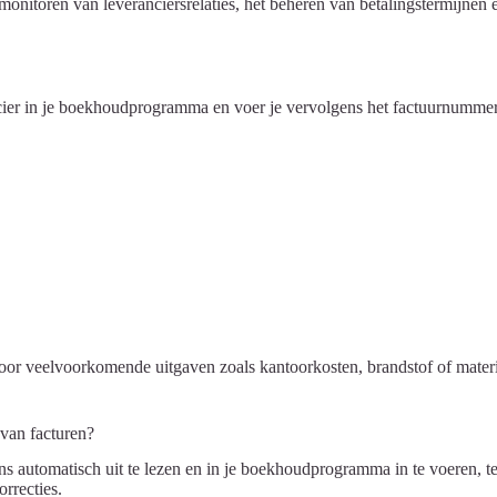
monitoren van leveranciersrelaties, het beheren van betalingstermijnen 
ancier in je boekhoudprogramma en voer je vervolgens het factuurnummer
oor veelvoorkomende uitgaven zoals kantoorkosten, brandstof of materia
 van facturen?
utomatisch uit te lezen en in je boekhoudprogramma in te voeren, terw
rrecties.