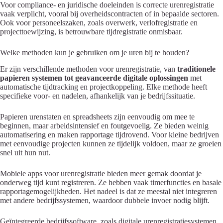
Voor compliance- en juridische doeleinden is correcte urenregistratie
vaak verplicht, vooral bij overheidscontracten of in bepaalde sectoren.
Ook voor personeelszaken, zoals overwerk, verlofregistratie en
projecttoewijzing, is betrouwbare tijdregistratie onmisbaar.
Welke methoden kun je gebruiken om je uren bij te houden?
Er zijn verschillende methoden voor urenregistratie, van
traditionele
papieren systemen tot geavanceerde digitale oplossingen
met
automatische tijdtracking en projectkoppeling. Elke methode heeft
specifieke voor- en nadelen, afhankelijk van je bedrijfssituatie.
Papieren urenstaten en spreadsheets zijn eenvoudig om mee te
beginnen, maar arbeidsintensief en foutgevoelig. Ze bieden weinig
automatisering en maken rapportage tijdrovend. Voor kleine bedrijven
met eenvoudige projecten kunnen ze tijdelijk voldoen, maar ze groeien
snel uit hun nut.
Mobiele apps voor urenregistratie bieden meer gemak doordat je
onderweg tijd kunt registreren. Ze hebben vaak timerfuncties en basale
rapportagemogelijkheden. Het nadeel is dat ze meestal niet integreren
met andere bedrijfssystemen, waardoor dubbele invoer nodig blijft.
Geïntegreerde bedrijfssoftware, zoals digitale urenregistratiesystemen