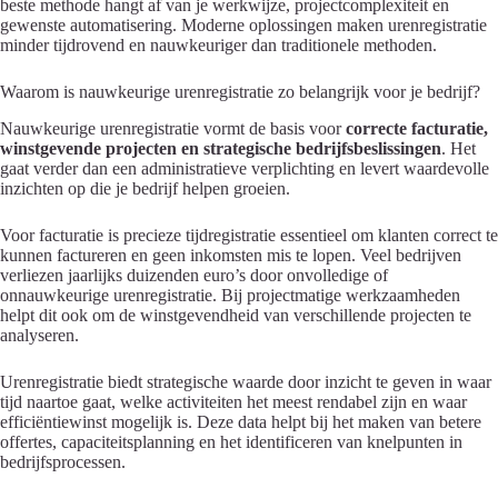
beste methode hangt af van je werkwijze, projectcomplexiteit en
gewenste automatisering. Moderne oplossingen maken urenregistratie
minder tijdrovend en nauwkeuriger dan traditionele methoden.
Waarom is nauwkeurige urenregistratie zo belangrijk voor je bedrijf?
Nauwkeurige urenregistratie vormt de basis voor
correcte facturatie,
winstgevende projecten en strategische bedrijfsbeslissingen
. Het
gaat verder dan een administratieve verplichting en levert waardevolle
inzichten op die je bedrijf helpen groeien.
Voor facturatie is precieze tijdregistratie essentieel om klanten correct te
kunnen factureren en geen inkomsten mis te lopen. Veel bedrijven
verliezen jaarlijks duizenden euro’s door onvolledige of
onnauwkeurige urenregistratie. Bij projectmatige werkzaamheden
helpt dit ook om de winstgevendheid van verschillende projecten te
analyseren.
Urenregistratie biedt strategische waarde door inzicht te geven in waar
tijd naartoe gaat, welke activiteiten het meest rendabel zijn en waar
efficiëntiewinst mogelijk is. Deze data helpt bij het maken van betere
offertes, capaciteitsplanning en het identificeren van knelpunten in
bedrijfsprocessen.