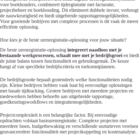
voor boekhouders, combineert tijdregistratie met facturatie,
projectbeheer en boekhouding. Dit elimineert dubbele invoer, verhoogt
de nauwkeurigheid en biedt uitgebreide rapportagemogelijkheden.
Voor groeiende bedrijven met complexe processen is dit vaak de meest
efficiënte oplossing.
Hoe kies je de beste urenregistratie-oplossing voor jouw situatie?
De beste urenregistratie-oplossing
integreert naadloos met je
bestaande werkprocessen, schaalt mee met je bedrijfsgroei
en biedt
de juiste balans tussen functionaliteit en gebruiksgemak. De keuze
hangt af van specifieke bedrijfscriteria en toekomstplannen.
De bedrijfsgrootte bepaalt grotendeels welke functionaliteiten nodig
zijn. Kleine bedrijven hebben vaak baat bij eenvoudige oplossingen
met basale tijdtracking. Grotere bedrijven met meerdere projecten en
medewerkers hebben behoefte aan uitgebreide rapportage,
goedkeuringsworkflows en integratiemogelijkheden.
Projectcomplexiteit is een belangrijke factor. Bij eenvoudige
opdrachten volstaat basisurenregistratie. Complexe projecten met
meerdere fasen, budgetbewaking en verschillende uurtarieven vereisen
geavanceerdere functionaliteit met projectkoppeling en kostenanalyse.