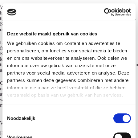
Weerstand van medewerkers ontstaat vaak door onduidelijkheid over
het doel of door te complexe systemen. Leg uit waarom nauwkeurige
tijdregistratie belangrijk is voor het bedrijf en hun eigen werkplanning.
Kies gebruiksvriendelijke tools en zorg voor goede training en
ondersteuning.
Deze website maakt gebruik van cookies
Dubbele administratie tussen verschillende systemen veroorzaakt
We gebruiken cookies om content en advertenties te
frustratie en fouten. Een geïntegreerde oplossing, zoals Digitale
personaliseren, om functies voor social media te bieden
Kamer-software, elimineert dit probleem door urenregistratie direct te
en om ons websiteverkeer te analyseren. Ook delen we
koppelen aan projecten, facturatie en boekhouding. Hierdoor hoef je
tijd maar één keer in te voeren en wordt deze automatisch doorgegeven
informatie over uw gebruik van onze site met onze
aan alle relevante modules.
partners voor social media, adverteren en analyse. Deze
partners kunnen deze gegevens combineren met andere
Onnauwkeurige registratie door achteraf invullen los je op door
informatie die u aan ze heeft verstrekt of die ze hebben
realtime tracking mogelijk te maken. Timerfunctionaliteit en
automatische detectie van activiteiten helpen om precies bij te houden
verzameld op basis van uw gebruik van hun services.
waar tijd naartoe gaat, zonder dat dit extra werk oplevert voor
medewerkers.
T
Noodzakelijk
o
Veelgestelde vragen
e
Hoe zorg ik ervoor dat mijn medewerkers consequent hun uren
s
Voorkeuren