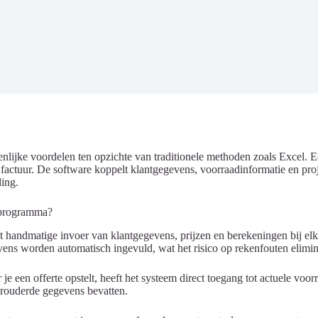
enlijke voordelen ten opzichte van traditionele methoden zoals Excel
factuur. De software koppelt klantgegevens, voorraadinformatie en pro
ding.
udprogramma?
st handmatige invoer van klantgegevens, prijzen en berekeningen bij e
vens worden automatisch ingevuld, wat het risico op rekenfouten elimin
en offerte opstelt, heeft het systeem direct toegang tot actuele voorraad
erouderde gegevens bevatten.