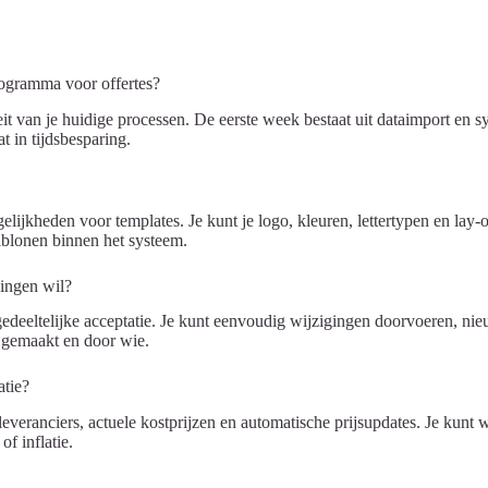
ogramma voor offertes?
 van je huidige processen. De eerste week bestaat uit dataimport en sy
t in tijdsbesparing.
heden voor templates. Je kunt je logo, kleuren, lettertypen en lay-out
ablonen binnen het systeem.
gingen wil?
eeltelijke acceptatie. Je kunt eenvoudig wijzigingen doorvoeren, ni
n gemaakt en door wie.
atie?
leveranciers, actuele kostprijzen en automatische prijsupdates. Je ku
f inflatie.