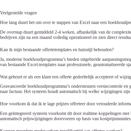
Veelgestelde vragen
Hoe lang duurt het om over te stappen van Excel naar een boekhoudpr
De overstap duurt gemiddeld 2-4 weken, afhankelijk van de complexiteit
bedrijven zijn na een maand volledig operationeel en zien direct resultaa
Kan ik mijn bestaande offertetemplates en huisstijl behouden?
Ja, moderne boekhoudprogramma’s bieden uitgebreide aanpassingsmogelijk
van bestaande Excel-templates naar professionele, geautomatiseerde sj
Wat gebeurt er als een klant een offerte gedeeltelijk accepteert of wijzi
Geavanceerde boekhoudprogramma’s ondersteunen versiecontrole en ged
naar factuur. Het systeem houdt automatisch bij welke wijzigingen zij
Hoe voorkom ik dat ik te lage prijzen offerteer door verouderde inform
Een geïntegreerd systeem voorkomt dit door realtime koppelingen met 
automatisch prijswijzigingen doorvoeren op basis van kostprijsmutaties o
Kunnen meerdere medewerkers tegelijkertijd aan offertes werken?