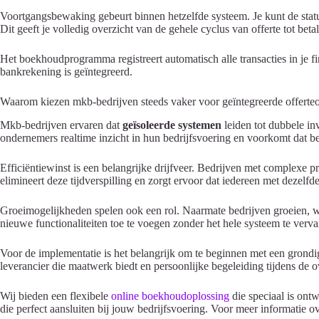
Voortgangsbewaking gebeurt binnen hetzelfde systeem. Je kunt de status
Dit geeft je volledig overzicht van de gehele cyclus van offerte tot betal
Het boekhoudprogramma registreert automatisch alle transacties in je f
bankrekening is geïntegreerd.
Waarom kiezen mkb-bedrijven steeds vaker voor geïntegreerde offerte
Mkb-bedrijven ervaren dat
geïsoleerde systemen
leiden tot dubbele inv
ondernemers realtime inzicht in hun bedrijfsvoering en voorkomt dat bel
Efficiëntiewinst is een belangrijke drijfveer. Bedrijven met complexe
elimineert deze tijdverspilling en zorgt ervoor dat iedereen met dezelfde
Groeimogelijkheden spelen ook een rol. Naarmate bedrijven groeien, w
nieuwe functionaliteiten toe te voegen zonder het hele systeem te verv
Voor de implementatie is het belangrijk om te beginnen met een grondige
leverancier die maatwerk biedt en persoonlijke begeleiding tijdens de o
Wij bieden een flexibele
online boekhoudoplossing
die speciaal is on
die perfect aansluiten bij jouw bedrijfsvoering. Voor meer informatie 