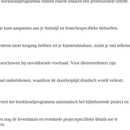
en boekhoudprogramma binnen enkele klikken een professionele offerte.
je kunt aanpassen aan je huisstijl en branchespecifieke behoeften.
steem moet toegang hebben tot je klantendatabase, zodat je niet telkens
arschuwen bij onvoldoende voorraad. Voor dienstverleners zijn
aal ondertekenen, waardoor de doorlooptijd drastisch wordt verkort.
ctiveert het boekhoudprogramma automatisch het bijbehorende project en
n nog de leverdatum en eventuele projectspecifieke details toe te
en.