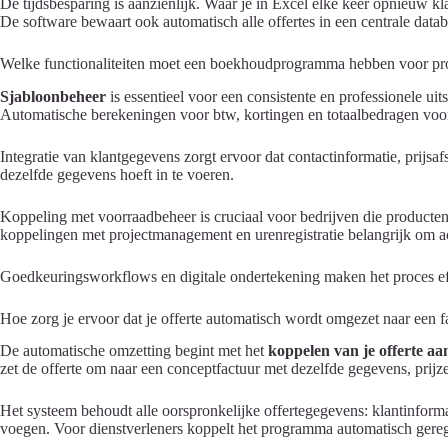
De tijdsbesparing is aanzienlijk. Waar je in Excel elke keer opnieuw 
De software bewaart ook automatisch alle offertes in een centrale dat
Welke functionaliteiten moet een boekhoudprogramma hebben voor prof
Sjabloonbeheer
is essentieel voor een consistente en professionele ui
Automatische berekeningen voor btw, kortingen en totaalbedragen voo
Integratie van klantgegevens zorgt ervoor dat contactinformatie, prijs
dezelfde gegevens hoeft in te voeren.
Koppeling met voorraadbeheer is cruciaal voor bedrijven die product
koppelingen met projectmanagement en urenregistratie belangrijk om ac
Goedkeuringsworkflows en digitale ondertekening maken het proces effi
Hoe zorg je ervoor dat je offerte automatisch wordt omgezet naar een f
De automatische omzetting begint met het
koppelen van je offerte aa
zet de offerte om naar een conceptfactuur met dezelfde gegevens, prij
Het systeem behoudt alle oorspronkelijke offertegegevens: klantinforma
voegen. Voor dienstverleners koppelt het programma automatisch geregis