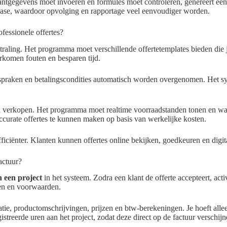
klantgegevens moet invoeren en formules moet controleren, genereert e
abase, waardoor opvolging en rapportage veel eenvoudiger worden.
essionele offertes?
tstraling. Het programma moet verschillende offertetemplates bieden die 
rkomen fouten en besparen tijd.
afspraken en betalingscondities automatisch worden overgenomen. Het sy
en verkopen. Het programma moet realtime voorraadstanden tonen en wa
curate offertes te kunnen maken op basis van werkelijke kosten.
ciënter. Klanten kunnen offertes online bekijken, goedkeuren en digit
actuur?
n een project
in het systeem. Zodra een klant de offerte accepteert, a
zen en voorwaarden.
tie, productomschrijvingen, prijzen en btw-berekeningen. Je hoeft allee
treerde uren aan het project, zodat deze direct op de factuur verschijn