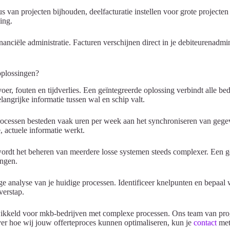
 van projecten bijhouden, deelfacturatie instellen voor grote projecte
ing.
inanciële administratie. Facturen verschijnen direct in je debiteurenad
oplossingen?
oer, fouten en tijdverlies. Een geïntegreerde oplossing verbindt alle bed
angrijke informatie tussen wal en schip valt.
 processen besteden vaak uren per week aan het synchroniseren van geg
, actuele informatie werkt.
ordt het beheren van meerdere losse systemen steeds complexer. Een g
angen.
 analyse van je huidige processen. Identificeer knelpunten en bepaal we
verstap.
twikkeld voor mkb-bedrijven met complexe processen. Ons team van pro
over hoe wij jouw offerteproces kunnen optimaliseren, kun je
contact
met