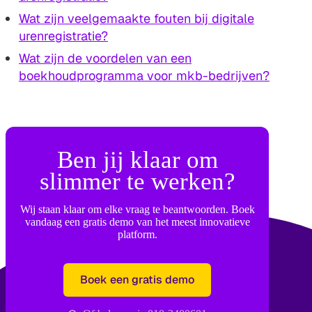
Wat zijn veelgemaakte fouten bij digitale
urenregistratie?
Wat zijn de voordelen van een
boekhoudprogramma voor mkb-bedrijven?
Ben jij klaar om
slimmer te werken?
Wij staan klaar om elke vraag te beantwoorden. Boek
vandaag een gratis demo van het meest innovatieve
platform.
Boek een gratis demo