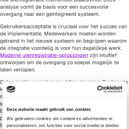
analyse vormt de basis voor een succesvolle
overgang naar een geïntegreerd systeem.
Gebruikersacceptatie is cruciaal voor het succes van
de implementatie. Medewerkers moeten worden
getraind in het nieuwe systeem en begrijpen waarom
de integratie voordelig is voor hun dagelijkse werk.
Moderne urenregistratie-oplossingen
zijn intuïtief
ontworpen om de overgang zo soepel mogelijk te
laten verlopen.
Datamigratie vereist zorgvuldige planning. Bestaande
klantgegevens en historische projectinformatie
moeten worden overgebracht naar het nieuwe
systeem zonder verlies van belangrijke informatie.
Deze website maakt gebruik van cookies
Een gefaseerde aanpak, waarbij eerst nieuwe
projecten in het geïntegreerde systeem worden
We gebruiken cookies om content en advertenties te
beheerd, kan risico’s beperken.
personaliseren, om functies voor social media te bieden