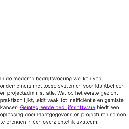
combineren: waarom je
klantdata en projecturen
niet los moet beheren
Bob Salm
·
07 mei 2026
In de moderne bedrijfsvoering werken veel
ondernemers met losse systemen voor klantbeheer
en projectadministratie. Wat op het eerste gezicht
praktisch lijkt, leidt vaak tot inefficiëntie en gemiste
kansen.
Geïntegreerde bedrijfssoftware
biedt een
oplossing door klantgegevens en projecturen samen
te brengen in één overzichtelijk systeem.