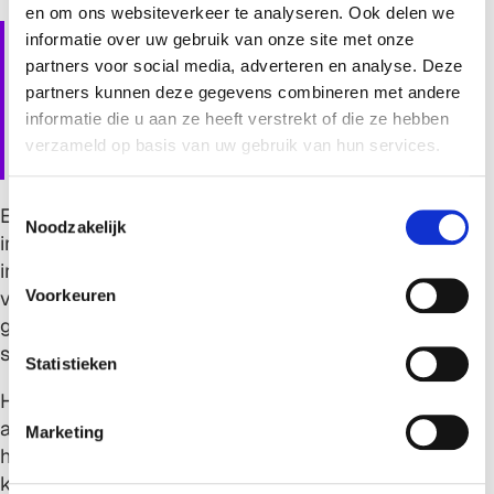
en om ons websiteverkeer te analyseren. Ook delen we
Veelgemaakte fouten bij
informatie over uw gebruik van onze site met onze
partners voor social media, adverteren en analyse. Deze
het koppelen van
partners kunnen deze gegevens combineren met andere
klantbeheer en
informatie die u aan ze heeft verstrekt of die ze hebben
verzameld op basis van uw gebruik van hun services.
projectadministratie
T
Een veelgemaakte fout is het onderschatten van de
Noodzakelijk
o
impact op bestaande werkprocessen. Organisaties
e
implementeren soms nieuwe software zonder
s
voldoende aandacht voor procesbeschrijvingen en
Voorkeuren
t
gebruikerstraining. Dit leidt tot weerstand en
e
suboptimaal gebruik van de nieuwe mogelijkheden.
m
Statistieken
m
Het negeren van specifieke branchevereisten is een
i
andere kostbare vergissing. Verschillende sectoren
Marketing
n
hebben unieke behoeften op het gebied van
g
klantbeheer en projectadministratie. Een oplossing