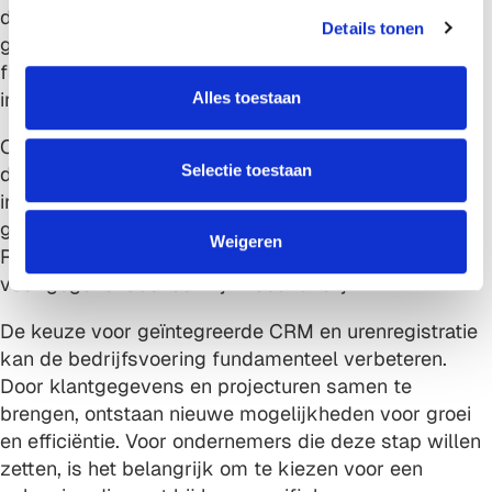
s
die werkt voor een adviesbureau is mogelijk niet
Details tonen
s
geschikt voor een bouwbedrijf. Maatwerk en
e
flexibiliteit zijn essentieel voor een succesvolle
l
implementatie.
Alles toestaan
e
c
Onvoldoende aandacht voor datakwaliteit ondermijnt
t
Selectie toestaan
de voordelen van integratie. Wanneer klantgegevens
i
incompleet of verouderd zijn, levert zelfs het beste
e
geïntegreerde systeem geen betrouwbare inzichten.
Weigeren
Regelmatige data-audits en duidelijke procedures
voor gegevensbeheer zijn noodzakelijk.
De keuze voor geïntegreerde CRM en urenregistratie
kan de bedrijfsvoering fundamenteel verbeteren.
Door klantgegevens en projecturen samen te
brengen, ontstaan nieuwe mogelijkheden voor groei
en efficiëntie. Voor ondernemers die deze stap willen
zetten, is het belangrijk om te kiezen voor een