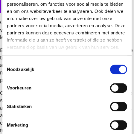
personaliseren, om functies voor social media te bieden
projecturen
en om ons websiteverkeer te analyseren. Ook delen we
informatie over uw gebruik van onze site met onze
Ondernemers maken regelmatig dezelfde fouten bij het
partners voor social media, adverteren en analyse. Deze
vertalen van urenregistratie naar offertes, wat kan
partners kunnen deze gegevens combineren met andere
leiden tot onderprijzing of verlies van opdrachten.
informatie die u aan ze heeft verstrekt of die ze hebben
verzameld op basis van uw gebruik van hun services.
Een veelvoorkomende fout is het vergeten van indirecte
tijd, zoals overleg, administratie en reistijd. Deze
T
activiteiten kosten wel tijd, maar worden vaak niet
Noodzakelijk
o
meegenomen in de offerte. Het resultaat is een te lage
e
prijs die de werkelijke kosten niet dekt.
s
Voorkeuren
t
Ook het niet aanpassen van tarieven voor verschillende
e
soorten werk is problematisch. Creatief werk vereist
m
Statistieken
andere vaardigheden dan uitvoerend werk en moet ook
m
anders geprijsd worden. Een vormgever die
i
conceptontwikkeling tegen hetzelfde tarief aanbiedt als
Marketing
n
technische uitwerking, onderwaardeert zijn expertise.