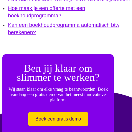
Hoe maak je een offerte met een
boekhoudprogramma?
Kan een boekhoudprogramma automatisch btw
berekenen?
Ben jij klaar om
slimmer te werken?
Wij staan klaar om elke vraag te beantwoorden. Boek
vandaag een gratis demo van het meest innovatieve
platform.
Boek een gratis demo