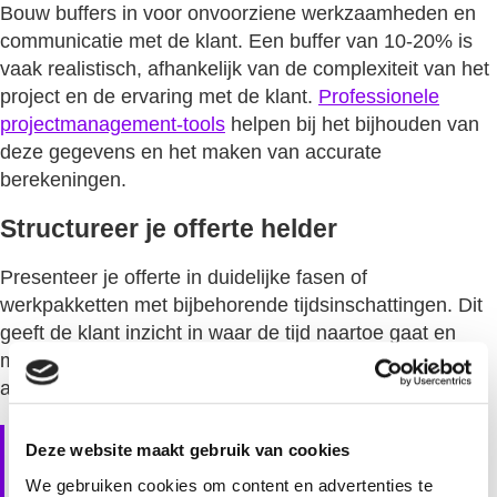
Bouw buffers in voor onvoorziene werkzaamheden en
communicatie met de klant. Een buffer van 10-20% is
vaak realistisch, afhankelijk van de complexiteit van het
project en de ervaring met de klant.
Professionele
projectmanagement-tools
helpen bij het bijhouden van
deze gegevens en het maken van accurate
berekeningen.
Structureer je offerte helder
Presenteer je offerte in duidelijke fasen of
werkpakketten met bijbehorende tijdsinschattingen. Dit
geeft de klant inzicht in waar de tijd naartoe gaat en
maakt het mogelijk om prioriteiten te stellen of
aanpassingen te vragen.
Veelgemaakte fouten bij
Deze website maakt gebruik van cookies
offertes op basis van
We gebruiken cookies om content en advertenties te