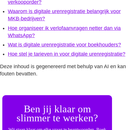
verkooporder?
Waarom is digitale urenregistratie belangrijk voor
MKB-bedrijven?
Hoe organiseer ik verlofaanvragen netter dan via
WhatsApp?
Wat is digitale urenregistratie voor boekhouders?
Hoe stel je tarieven in voor digitale urenregistratie?
Deze inhoud is gegenereerd met behulp van AI en kan
fouten bevatten.
Ben jij klaar om
slimmer te werken?
Wij staan klaar om elke vraag te beantwoorden. Boek