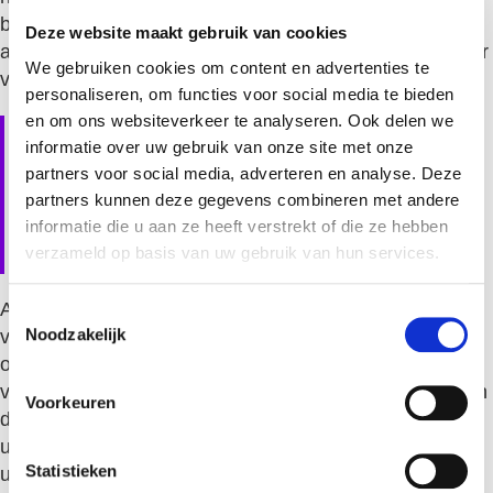
bijgewerkt nadat de aanvraag is goedgekeurd. Zo is er
Deze website maakt gebruik van cookies
altijd een actueel en betrouwbaar overzicht beschikbaar
We gebruiken cookies om content en advertenties te
voor alle betrokkenen.
personaliseren, om functies voor social media te bieden
en om ons websiteverkeer te analyseren. Ook delen we
Wat moet je doen als een
informatie over uw gebruik van onze site met onze
medewerker uit dienst gaat
partners voor social media, adverteren en analyse. Deze
partners kunnen deze gegevens combineren met andere
met resterende
informatie die u aan ze heeft verstrekt of die ze hebben
vakantiedagen?
verzameld op basis van uw gebruik van hun services.
Als een medewerker uit dienst gaat met resterende
T
Noodzakelijk
vakantiedagen, ben je als werkgever verplicht de
o
openstaande vakantiedagen uit te betalen. Dit geldt
e
voor zowel wettelijke als bovenwettelijke vakantiedagen
s
Voorkeuren
t
die nog niet zijn opgenomen op de laatste werkdag. De
e
uitbetaling vindt plaats op basis van het actuele bruto
m
Statistieken
uurloon van de medewerker.