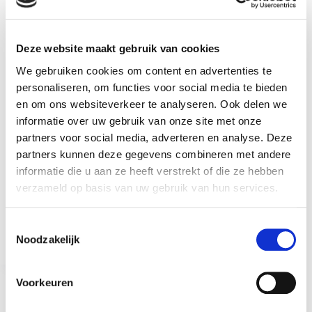
Deze website maakt gebruik van cookies
We gebruiken cookies om content en advertenties te
personaliseren, om functies voor social media te bieden
en om ons websiteverkeer te analyseren. Ook delen we
informatie over uw gebruik van onze site met onze
partners voor social media, adverteren en analyse. Deze
partners kunnen deze gegevens combineren met andere
informatie die u aan ze heeft verstrekt of die ze hebben
verzameld op basis van uw gebruik van hun services.
Debiteur of crediteur? Ontdek het cruciale verschil
en bescherm de cashflow van jouw MKB-bedrijf.
T
Bob Salm
28 juni 2026
Noodzakelijk
o
e
s
Voorkeuren
t
e