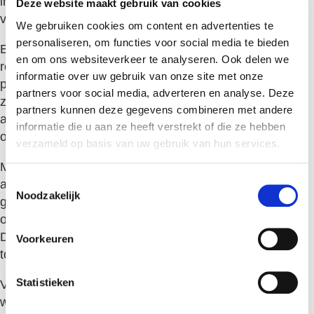
invoerstappen en verklein je de kans op typefouten of
Deze website maakt gebruik van cookies
vergissingen.
We gebruiken cookies om content en advertenties te
personaliseren, om functies voor social media te bieden
Een geautomatiseerd systeem kan vooraf ingestelde
en om ons websiteverkeer te analyseren. Ook delen we
regels toepassen voor verschillende tarieven,
informatie over uw gebruik van onze site met onze
projectcategorieën en goedkeuringsprocedures. Dit
partners voor social media, adverteren en analyse. Deze
zorgt voor consistente facturatie en vermindert de
partners kunnen deze gegevens combineren met andere
administratieve last voor zowel detacheerder als
informatie die u aan ze heeft verstrekt of die ze hebben
opdrachtgever.
verzameld op basis van uw gebruik van hun services.
Moderne software biedt mogelijkheden voor
T
automatische factuurgoedkeuring op basis van vooraf
Noodzakelijk
o
gestelde criteria, directe verzending naar
e
opdrachtgevers en integratie met boekhoudsystemen.
s
Dit creëert een naadloze workflow van urenregistratie
Voorkeuren
t
tot betaling.
e
m
Statistieken
Voor detacheerders die hun administratieve processen
m
willen optimaliseren, biedt een geïntegreerde oplossing