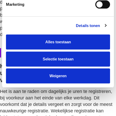
i
de mogelijkheid om alle aspecten van
Marketing
n
projectadministratie en facturatie in één systeem te
g
beheren. Wil je meer weten over hoe dit in de praktijk
s
werkt?
Plan een demo
of neem
contact
op voor een
Details tonen
s
persoonlijk gesprek over de mogelijkheden voor jouw
e
detacheringsbedrijf.
l
Alles toestaan
e
c
Veelgestelde vragen
t
Selectie toestaan
i
Hoe vaak moet ik als detacheerder mijn
e
uren registreren om problemen te
Weigeren
voorkomen?
Het is aan te raden om dagelijks je uren te registreren,
bij voorkeur aan het einde van elke werkdag. Dit
voorkomt dat je details vergeet en zorgt voor de meest
nauwkeurige registratie. Wekelijkse registratie kan