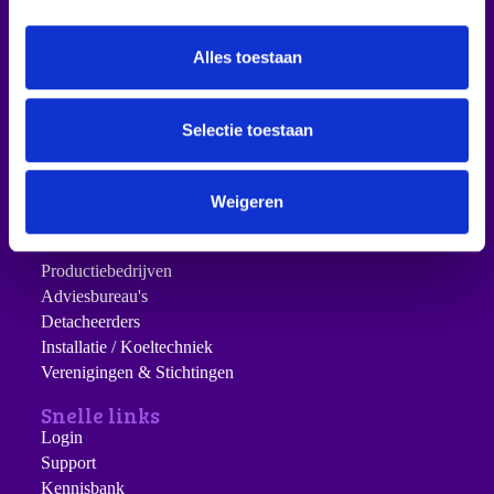
e
DK Software
l
Over ons
Alles toestaan
e
Veiligheid
c
Kennisbank
t
Selectie toestaan
Blog
i
Branches
e
Reclamebureau's
Weigeren
Werkplaatsen
Aannemers
Productiebedrijven
Adviesbureau's
Detacheerders
Installatie / Koeltechniek
Verenigingen & Stichtingen
Snelle links
Login
Support
Kennisbank