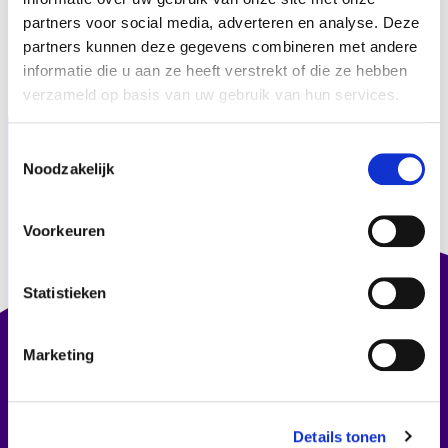
partners voor social media, adverteren en analyse. Deze
partners kunnen deze gegevens combineren met andere
informatie die u aan ze heeft verstrekt of die ze hebben
verzameld op basis van uw gebruik van hun services.
Ben jij klaar om
T
Noodzakelijk
o
slimmer te werken?
e
s
Wij staan klaar om elke vraag te beantwoorden. Boek
Voorkeuren
vandaag een gratis demo van het meest innovatieve
t
platform.
e
m
Statistieken
m
Boek een gratis demo
i
Marketing
n
Of bel ons via 010-3400601
g
s
Details tonen
s