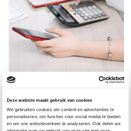
RAW-bestekken makkelijk inlezen, verwerken én
direct een overzicht krijgt van het bijbehorende
kostenplaatje? DK Software is de oplossing! Wij
maken het calculeren van een RAW-bestek
Deze website maakt gebruik van cookies
eenvoudig, waardoor jij tijd bespaart, overzicht krijgt
We gebruiken cookies om content en advertenties te
en meer rendement haalt uit jouw bedrijf. In…
admin
11 januari 2021
personaliseren, om functies voor social media te bieden
en om ons websiteverkeer te analyseren. Ook delen we
informatie over uw gebruik van onze site met onze