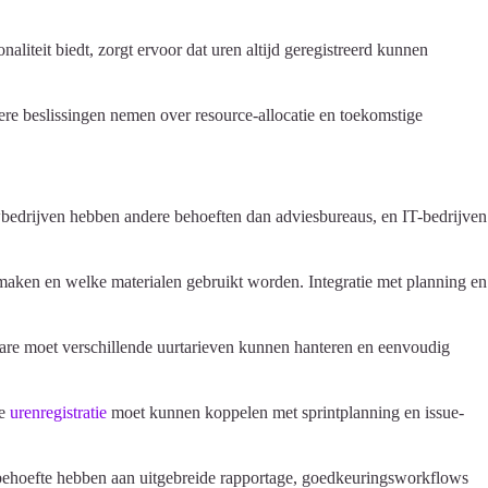
liteit biedt, zorgt ervoor dat uren altijd geregistreerd kunnen
tere beslissingen nemen over resource-allocatie en toekomstige
uwbedrijven hebben andere behoeften dan adviesbureaus, en IT-bedrijven
aken en welke materialen gebruikt worden. Integratie met planning en
tware moet verschillende uurtarieven kunnen hanteren en eenvoudig
De
urenregistratie
moet kunnen koppelen met sprintplanning en issue-
s behoefte hebben aan uitgebreide rapportage, goedkeuringsworkflows