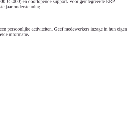
.000-€5.000) en doorlopende support. Voor geïntegreerde ERP-
te jaar ondersteuning.
en persoonlijke activiteiten. Geef medewerkers inzage in hun eigen
lde informatie.