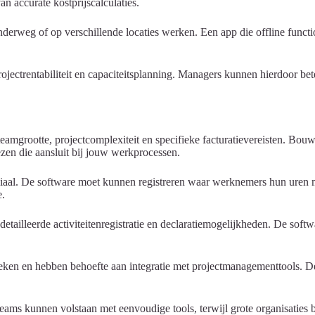
an accurate kostprijscalculaties.
rweg of op verschillende locaties werken. Een app die offline functiona
rojectrentabiliteit en capaciteitsplanning. Managers kunnen hierdoor be
teamgrootte, projectcomplexiteit en specifieke facturatievereisten. Bo
ezen die aansluit bij jouw werkprocessen.
aal. De software moet kunnen registreren waar werknemers hun uren m
e.
tailleerde activiteitenregistratie en declaratiemogelijkheden. De sof
eken en hebben behoefte aan integratie met projectmanagementtools. 
 teams kunnen volstaan met eenvoudige tools, terwijl grote organisatie