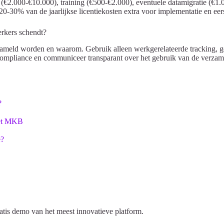
 (€2.000-€10.000), training (€500-€2.000), eventuele datamigratie (€1
-30% van de jaarlijkse licentiekosten extra voor implementatie en eers
erkers schendt?
zameld worden en waarom. Gebruik alleen werkgerelateerde tracking, ge
ompliance en communiceer transparant over het gebruik van de verzame
?
het MKB
e?
tis demo van het meest innovatieve platform.