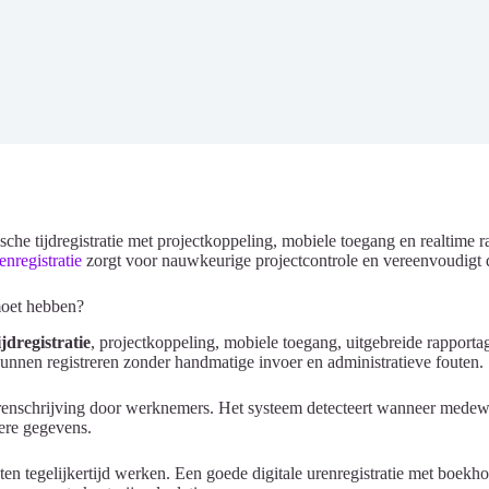
he tijdregistratie met projectkoppeling, mobiele toegang en realtime 
enregistratie
zorgt voor nauwkeurige projectcontrole en vereenvoudigt d
 moet hebben?
jdregistratie
, projectkoppeling, mobiele toegang, uitgebreide rapporta
kunnen registreren zonder handmatige invoer en administratieve fouten.
renschrijving door werknemers. Het systeem detecteert wanneer medewer
ere gegevens.
en tegelijkertijd werken. Een goede digitale urenregistratie met boekho