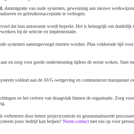
d
, datamigratie van oude systemen, gewenning aan nieuwe werkwijzen
maliseren en gebruikersacceptatie te verhogen.
voel dat hun autonomie wordt beperkt. Het is belangrijk om duidelijk t
werkers bij de selectie en implementatie.
ende systemen samengevoegd moeten worden. Plan voldoende tijd voor he
an en zorg voor goede ondersteuning tijdens de eerste weken. Start met 
t systeem voldoet aan de AVG-wetgeving en communiceer transparant 
achtingen en het creëren van draagvlak binnen de organisatie. Zorg voo
ng.
nlijk verbeteren door betere projectcontrole en geautomatiseerde proce
systeem jouw bedrijf kan helpen?
Neem contact
met ons op voor persoon