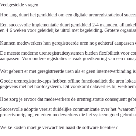
Veelgestelde vragen
Hoe lang duurt het gemiddeld om een digitale urenregistratietool succ
Een succesvolle implementatie duurt gemiddeld 2-4 maanden, afhankelij
en 4-6 weken voor geleidelijke uitrol met begeleiding. Grotere organi
Kunnen medewerkers hun geregistreerde uren nog achteraf aanpassen o
De meeste moderne urenregistratiesystemen bieden flexibiliteit voor 
aanpassen. Voor oudere registraties is vaak goedkeuring van een manag
Wat gebeurt er met geregistreerde uren als er geen internetverbinding is
Goede urenregistratie-apps hebben offline functionaliteit die uren lokaa
gegevens met het hoofdsysteem. Dit voorkomt dataverlies bij werknemer
Hoe zorg je ervoor dat medewerkers de urenregistratie consequent geb
Succesvolle adoptie vereist duidelijke communicatie over het ‘waarom’,
projectvoortgang, en erken medewerkers die het systeem goed gebruike
Welke kosten moet je verwachten naast de software licenties?