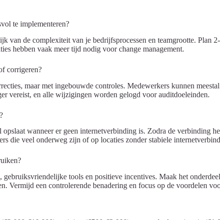
esvol te implementeren?
k van de complexiteit van je bedrijfsprocessen en teamgrootte. Plan 2
saties hebben vaak meer tijd nodig voor change management.
f corrigeren?
correcties, maar met ingebouwde controles. Medewerkers kunnen meesta
er vereist, en alle wijzigingen worden gelogd voor auditdoeleinden.
?
l opslaat wanneer er geen internetverbinding is. Zodra de verbinding her
s die veel onderweg zijn of op locaties zonder stabiele internetverbin
ruiken?
 gebruiksvriendelijke tools en positieve incentives. Maak het onderdeel
n. Vermijd een controlerende benadering en focus op de voordelen voor