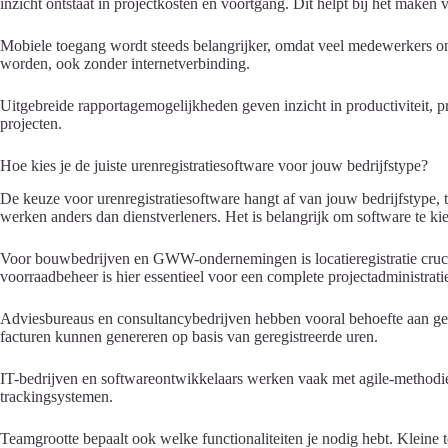
inzicht ontstaat in projectkosten en voortgang. Dit helpt bij het maken v
Mobiele toegang wordt steeds belangrijker, omdat veel medewerkers onde
worden, ook zonder internetverbinding.
Uitgebreide rapportagemogelijkheden geven inzicht in productiviteit, p
projecten.
Hoe kies je de juiste urenregistratiesoftware voor jouw bedrijfstype?
De keuze voor urenregistratiesoftware hangt af van jouw bedrijfstype, 
werken anders dan dienstverleners. Het is belangrijk om software te ki
Voor bouwbedrijven en GWW-ondernemingen is locatieregistratie cruci
voorraadbeheer is hier essentieel voor een complete projectadministrati
Adviesbureaus en consultancybedrijven hebben vooral behoefte aan gede
facturen kunnen genereren op basis van geregistreerde uren.
IT-bedrijven en softwareontwikkelaars werken vaak met agile-methodi
trackingsystemen.
Teamgrootte bepaalt ook welke functionaliteiten je nodig hebt. Kleine