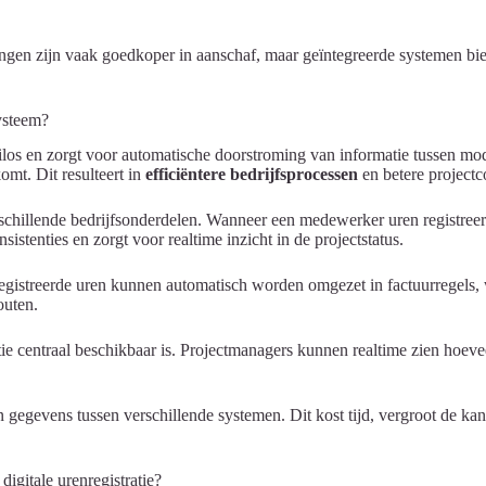
ngen zijn vaak goedkoper in aanschaf, maar geïntegreerde systemen bi
ysteem?
ilos en zorgt voor automatische doorstroming van informatie tussen mo
mt. Dit resulteert in
efficiëntere bedrijfsprocessen
en betere projectc
schillende bedrijfsonderdelen. Wanneer een medewerker uren registreer
stenties en zorgt voor realtime inzicht in de projectstatus.
egistreerde uren kunnen automatisch worden omgezet in factuurregels, w
outen.
tie centraal beschikbaar is. Projectmanagers kunnen realtime zien hoevee
egevens tussen verschillende systemen. Dit kost tijd, vergroot de kans
igitale urenregistratie?