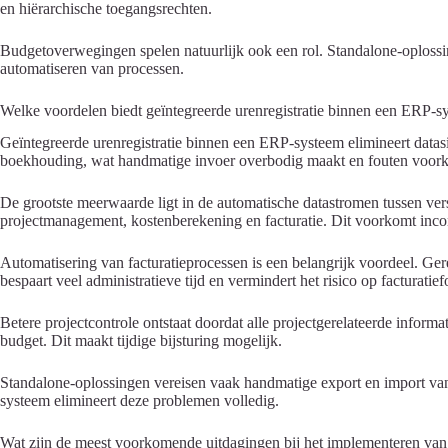
en hiërarchische toegangsrechten.
Budgetoverwegingen spelen natuurlijk ook een rol. Standalone-oplossi
automatiseren van processen.
Welke voordelen biedt geïntegreerde urenregistratie binnen een ERP-s
Geïntegreerde urenregistratie binnen een ERP-systeem elimineert datas
boekhouding, wat handmatige invoer overbodig maakt en fouten voorko
De grootste meerwaarde ligt in de automatische datastromen tussen ver
projectmanagement, kostenberekening en facturatie. Dit voorkomt inconsi
Automatisering van facturatieprocessen is een belangrijk voordeel. Ger
bespaart veel administratieve tijd en vermindert het risico op facturatief
Betere projectcontrole ontstaat doordat alle projectgerelateerde informa
budget. Dit maakt tijdige bijsturing mogelijk.
Standalone-oplossingen vereisen vaak handmatige export en import van g
systeem elimineert deze problemen volledig.
Wat zijn de meest voorkomende uitdagingen bij het implementeren van d