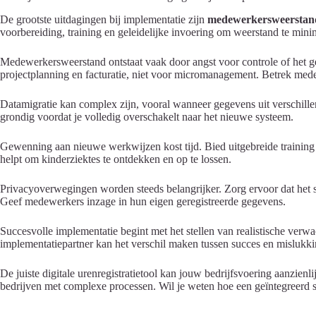
De grootste uitdagingen bij implementatie zijn
medewerkersweerstan
voorbereiding, training en geleidelijke invoering om weerstand te mini
Medewerkersweerstand ontstaat vaak door angst voor controle of het ge
projectplanning en facturatie, niet voor micromanagement. Betrek mede
Datamigratie kan complex zijn, vooral wanneer gegevens uit verschill
grondig voordat je volledig overschakelt naar het nieuwe systeem.
Gewenning aan nieuwe werkwijzen kost tijd. Bied uitgebreide training a
helpt om kinderziektes te ontdekken en op te lossen.
Privacyoverwegingen worden steeds belangrijker. Zorg ervoor dat he
Geef medewerkers inzage in hun eigen geregistreerde gegevens.
Succesvolle implementatie begint met het stellen van realistische verw
implementatiepartner kan het verschil maken tussen succes en mislukki
De juiste digitale urenregistratietool kan jouw bedrijfsvoering aanzie
bedrijven met complexe processen. Wil je weten hoe een geïntegreerd 