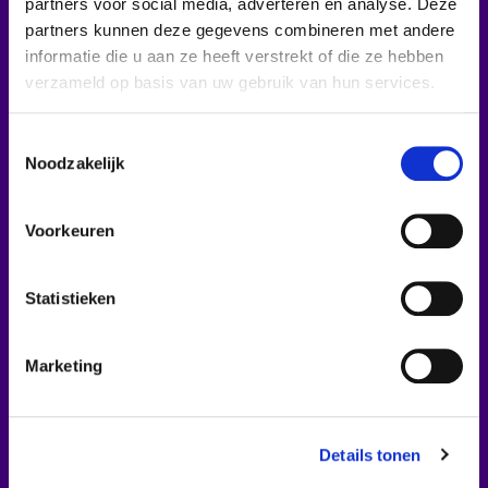
partners voor social media, adverteren en analyse. Deze
partners kunnen deze gegevens combineren met andere
Onze specialisten
Lees meer
informatie die u aan ze heeft verstrekt of die ze hebben
staan je bij voor deskundig advies
verzameld op basis van uw gebruik van hun services.
T
Noodzakelijk
o
e
Aanpasbaar
Lees meer
s
Klantspecifieke aanpassingen zijn mogelijk
Voorkeuren
t
e
m
Statistieken
m
i
Maatwerk
Marketing
n
Lees meer
Eventueel maatwerk mogelijk tegen een aantrekkelijk tarief
g
s
Details tonen
s
e