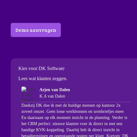
Demo aanvragen
Kies voor DK Software
Lees wat klanten zeggen.
Arjen van Dalen
K.A van Dalen
Dankzij DK doe ik met de huidige mensen op kantoor 2x
zoveel omzet. Geen losse werkbonnen en urenbriefjes meer.
“Ee
En daarnaast op elk moment inzicht in de planning. Verder is
het CRM perfect: nieuwe klanten voer ik direct in met een
Han
handige KVK-koppeling. Daarbij heb ik direct inzicht in
fon
betaaltermijnen en openstaande posten per klant. Kortom: DK
sof