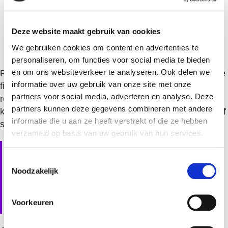
Is het tekort tijdelijk of structureel? Structurele
tekorten los je niet op met krediet.
Deze website maakt gebruik van cookies
Heb je voldoende toekomstige inkomsten om het
We gebruiken cookies om content en advertenties te
krediet terug te betalen?
personaliseren, om functies voor social media te bieden
en om ons websiteverkeer te analyseren. Ook delen we
Reserveren en krediet sluiten elkaar niet uit. Een goede
informatie over uw gebruik van onze site met onze
financiële planning voor je bedrijf combineert beide: je
partners voor social media, adverteren en analyse. Deze
reserveert voor voorspelbare kosten en houdt
partners kunnen deze gegevens combineren met andere
kredietruimte beschikbaar voor onverwachte situaties of
informatie die u aan ze heeft verstrekt of die ze hebben
strategische kansen.
verzameld op basis van uw gebruik van hun services.
Hoe helpt geïntegreerde
T
bedrijfssoftware bij het
Noodzakelijk
o
voorkomen van
e
s
liquiditeitsproblemen?
Voorkeuren
t
e