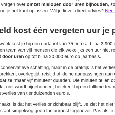
 vragen over
omzet mislopen door uren bijhouden
, z
e je het kunt oplossen. Wil je liever direct advies?
Neem
ld kost één vergeten uur je p
eek kost je bij een uurtarief van 75 euro al bijna 3.900 
n team van vijf mensen die elk wekelijks een uur niet re
t door uren
op tot bijna 20.000 euro op jaarbasis.
n conservatieve schatting, maar in de praktijk is het verli
rekken, overlegtijd, reistijd of kleine aanpassingen aan e
t ze “maar vijf minuten” duurden. Die minuten tellen op
t niet wordt bijgehouden, betekent bij een fulltime tea
etverlies van tienduizenden euro’s.
akt, is dat het verlies onzichtbaar blijft. Je ziet het niet 
staat simpelweg geen factuurpost tegenover. Pas als je