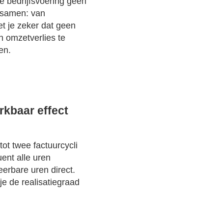
e bedrijfsvoering geen
t samen: van
et je zeker dat geen
n omzetverlies te
en.
rkbaar effect
tot twee factuurcycli
ent alle uren
reerbare uren direct.
je de realisatiegraad