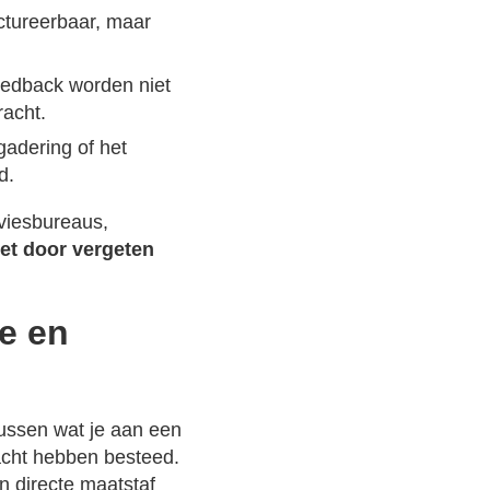
actureerbaar, maar
eedback worden niet
racht.
gadering of het
d.
dviesbureaus,
et door vergeten
de en
tussen wat je aan een
acht hebben besteed.
n directe maatstaf