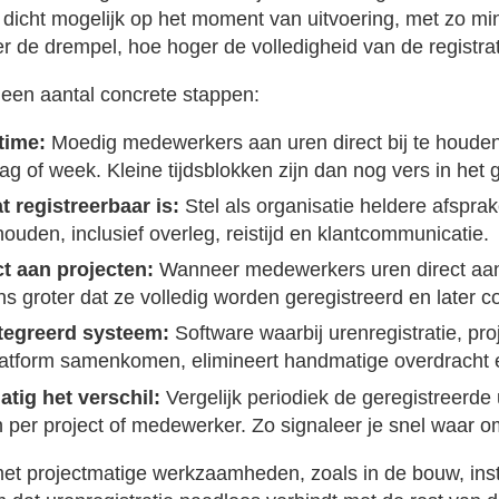
 dicht mogelijk op het moment van uitvoering, met zo mi
r de drempel, hoe hoger de volledigheid van de registrat
t een aantal concrete stappen:
time:
Moedig medewerkers aan uren direct bij te houden,
ag of week. Kleine tijdsblokken zijn dan nog vers in het
t registreerbaar is:
Stel als organisatie heldere afspra
ouden, inclusief overleg, reistijd en klantcommunicatie.
t aan projecten:
Wanneer medewerkers uren direct aan 
ns groter dat ze volledig worden geregistreerd en later c
tegreerd systeem:
Software waarbij urenregistratie, p
platform samenkomen, elimineert handmatige overdracht 
tig het verschil:
Vergelijk periodiek de geregistreerde
 per project of medewerker. Zo signaleer je snel waar o
t projectmatige werkzaamheden, zoals in de bouw, insta