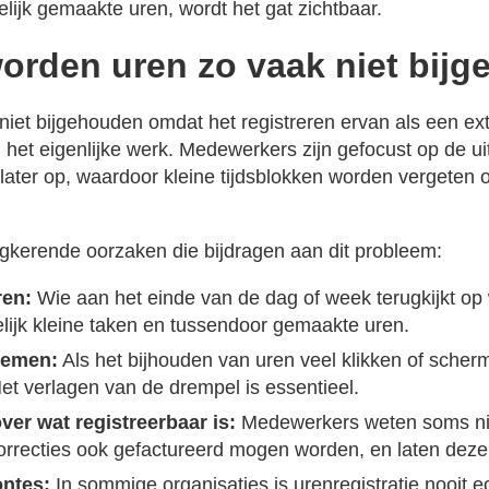
elijk gemaakte uren, wordt het gat zichtbaar.
rden uren zo vaak niet bij
iet bijgehouden omdat het registreren ervan als een extr
n het eigenlijke werk. Medewerkers zijn gefocust op de u
 later op, waardoor kleine tijdsblokken worden vergeten
rugkerende oorzaken die bijdragen aan dit probleem:
ren:
Wie aan het einde van de dag of week terugkijkt op 
lijk kleine taken en tussendoor gemaakte uren.
temen:
Als het bijhouden van uren veel klikken of scher
t verlagen van de drempel is essentieel.
ver wat registreerbaar is:
Medewerkers weten soms niet 
correcties ook gefactureerd mogen worden, en laten dez
ntes:
In sommige organisaties is urenregistratie nooit e