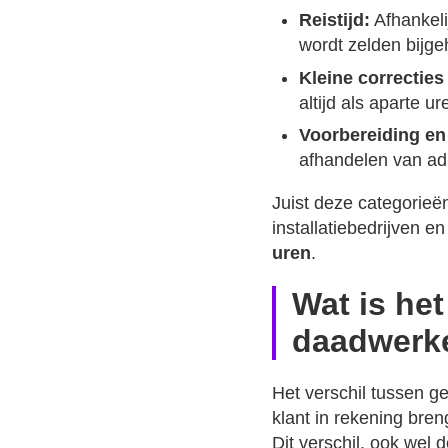
Reistijd:
Afhankeli
wordt zelden bijg
Kleine correctie
altijd als aparte u
Voorbereiding en
afhandelen van adm
Juist deze categorieë
installatiebedrijven 
uren
.
Wat is het
daadwerke
Het verschil tussen g
klant in rekening bre
Dit verschil, ook wel 