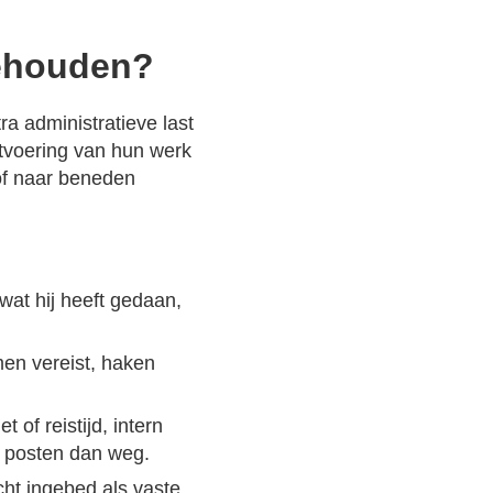
gehouden?
a administratieve last
itvoering van hun werk
 of naar beneden
wat hij heeft gedaan,
men vereist, haken
of reistijd, intern
e posten dan weg.
cht ingebed als vaste