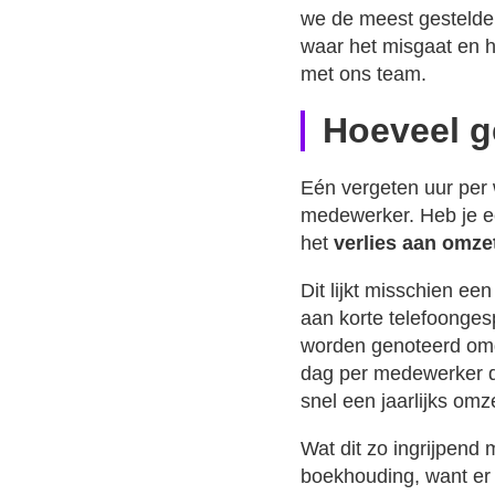
we de meest gestelde
waar het misgaat en ho
met ons team.
Hoeveel ge
Eén vergeten uur per w
medewerker. Heb je ee
het
verlies aan omze
Dit lijkt misschien ee
aan korte telefoongesp
worden genoteerd omda
dag per medewerker da
snel een jaarlijks omz
Wat dit zo ingrijpend ma
boekhouding, want er 