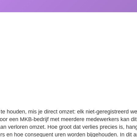
nche
Product
Over ons
Contact
 ik als ik uren verg
Bob Salm
·
21 mei 2026
j te houden, mis je direct omzet: elk niet-geregistreerd we
 Voor een MKB-bedrijf met meerdere medewerkers kan dit
an verloren omzet. Hoe groot dat verlies precies is, hangt
s en hoe consequent uren worden bijgehouden. In dit a