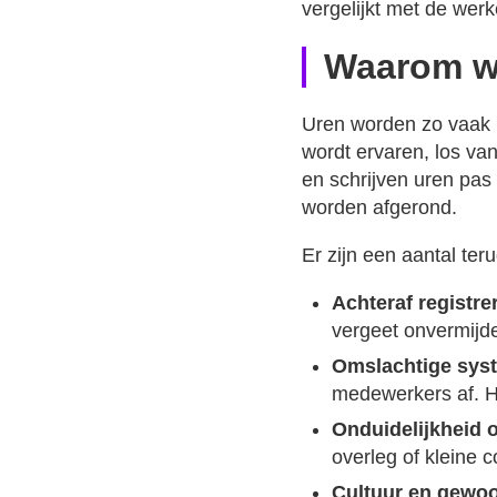
vergelijkt met de werk
Waarom wo
Uren worden zo vaak n
wordt ervaren, los va
en schrijven uren pas
worden afgerond.
Er zijn een aantal te
Achteraf registre
vergeet onvermijde
Omslachtige sys
medewerkers af. He
Onduidelijkheid o
overleg of kleine 
Cultuur en gewoo