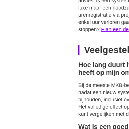
advies, is een systeem
luxe maar een noodzaa
urenregistratie via pr
enkel uur verloren ga
stoppen?
Plan een d
Veelgeste
Hoe lang duurt 
heeft op mijn o
Bij de meeste MKB-bedr
nadat een nieuw syst
bijhouden, inclusief ov
Het volledige effect o
kunt vergelijken met 
Wat is een goed