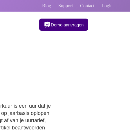
Blog
Support
Contact
Login
Demo aanvragen
eet bij te houden?
rkuur is een uur dat je
 op jaarbasis oplopen
 af van je uurtarief,
rtikel beantwoorden