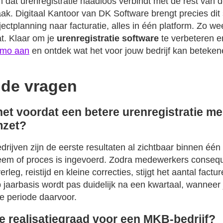
 dat urenregistratie naadloos verbindt met de rest van d
k. Digitaal Kantoor van DK Software brengt precies di
ojectplanning naar facturatie, alles in één platform. Zo we
at. Klaar om je
urenregistratie software
te verbeteren e
emo aan
en ontdek wat het voor jouw bedrijf kan beteken
lde vragen
het voordat een betere urenregistratie me
mzet?
ijven zijn de eerste resultaten al zichtbaar binnen één 
eem of proces is ingevoerd. Zodra medewerkers consequ
erleg, reistijd en kleine correcties, stijgt het aantal factu
p jaarbasis wordt pas duidelijk na een kwartaal, wanneer 
de periode daarvoor.
e realisatiegraad voor een MKB-bedrijf?