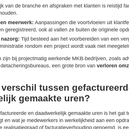
jk van de branche en afspraken met klanten is reistijd f
ehouden.
s en meerwerk:
Aanpassingen die voortvloeien uit klantf
ren geregistreerd, ook al vallen ze buiten de originele opd
 nazorg:
Tijd besteed aan het voorbereiden van een ver
inistratie rondom een project wordt vaak niet meegetel
n zijn bij projectmatig werkende MKB-bedrijven, zoals a
en detacheringsbureaus, een grote bron van
verloren omz
 verschil tussen gefactureer
lijk gemaakte uren?
efactureerde en daadwerkelijk gemaakte uren is het gat 
ngt en wat je medewerkers in werkelijkheid aan een opdr
de realisatiegraad of facturatieverhouding genoemd, is ee