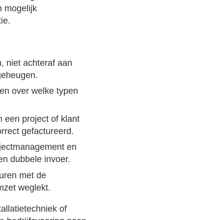
n mogelijk
ie.
 niet achteraf aan
 geheugen.
ken over welke typen
een project of klant
orrect gefactureerd.
rojectmanagement en
en dubbele invoer.
 uren met de
mzet weglekt.
llatietechniek of