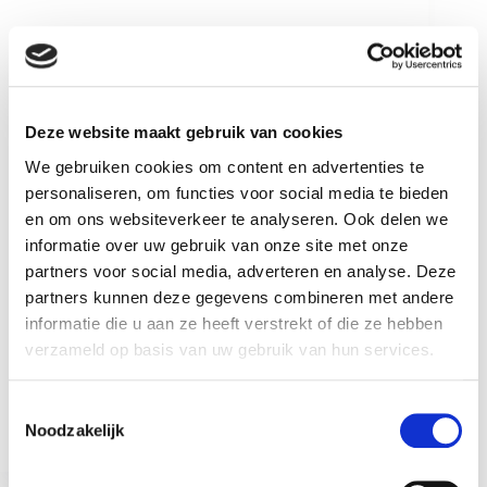
Deze website maakt gebruik van cookies
We gebruiken cookies om content en advertenties te
personaliseren, om functies voor social media te bieden
en om ons websiteverkeer te analyseren. Ook delen we
informatie over uw gebruik van onze site met onze
partners voor social media, adverteren en analyse. Deze
partners kunnen deze gegevens combineren met andere
informatie die u aan ze heeft verstrekt of die ze hebben
verzameld op basis van uw gebruik van hun services.
Realistisch uurtarief bepalen? Leer hoe je kosten,
markt en specialisatie combineert voor het juiste
T
tarief.
Bob Salm
23 mei 2026
Noodzakelijk
o
e
s